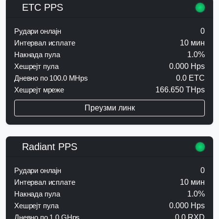
ETC PPS
Рудари онлајн
0
Интервал исплате
10 мин
Накнада пула
1.0%
Хешрејт пула
0.000 Hps
Дневно по 100.0 MHps
0.0 ETC
Хешрејт мреже
166.650 THps
Преузми линк
Radiant PPS
Рудари онлајн
0
Интервал исплате
10 мин
Накнада пула
1.0%
Хешрејт пула
0.000 Hps
Дневно по 1.0 GHps
0.0 RXD