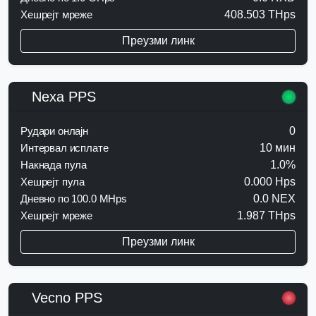
Хешрејт мреже
408.503 THps
Преузми линк
Nexa PPS
Рудари онлајн
0
Интервал исплате
10 мин
Накнада пула
1.0%
Хешрејт пула
0.000 Hps
Дневно по 100.0 MHps
0.0 NEX
Хешрејт мреже
1.987 THps
Преузми линк
Vecno PPS