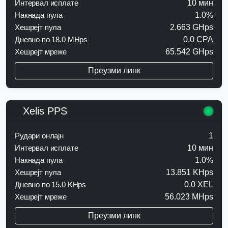
Интервал исплате
10 мин
Накнада пула
1.0%
Хешрејт пула
2.663 GHps
Дневно по 18.0 MHps
0.0 CPA
Хешрејт мреже
65.542 GHps
Преузми линк
Xelis PPS
Рудари онлајн
1
Интервал исплате
10 мин
Накнада пула
1.0%
Хешрејт пула
13.851 KHps
Дневно по 15.0 KHps
0.0 XEL
Хешрејт мреже
56.023 MHps
Преузми линк