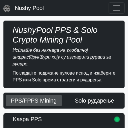
Nushy Pool
NushyPool PPS & Solo
Crypto Mining Pool
Исплате без накнада на глобалној
инфраструктури коју су изградили рудари за
рударе.
Погледајте подржане пулове испод и изаберите
PPS или Solo према стратегији рударења.
PPS/FPPS Mining
Solo рударење
Kaspa PPS