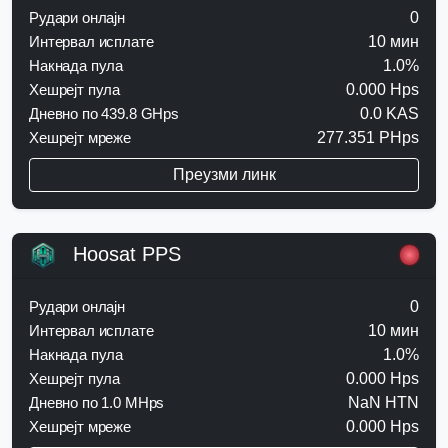
Рудари онлајн
0
Интервал исплате
10 мин
Накнада пула
1.0%
Хешрејт пула
0.000 Hps
Дневно по 439.8 GHps
0.0 KAS
Хешрејт мреже
277.351 PHps
Преузми линк
Hoosat PPS
Рудари онлајн
0
Интервал исплате
10 мин
Накнада пула
1.0%
Хешрејт пула
0.000 Hps
Дневно по 1.0 MHps
NaN HTN
Хешрејт мреже
0.000 Hps