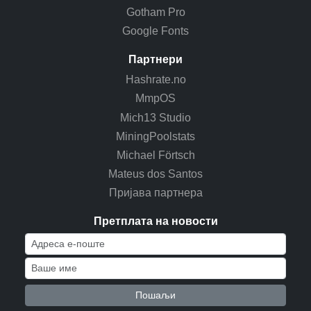
Gotham Pro
Google Fonts
Партнери
Hashrate.no
MmpOS
Mich13 Studio
MiningPoolstats
Michael Förtsch
Mateus dos Santos
Пријава партнера
Претплата на новости
Пошаљи