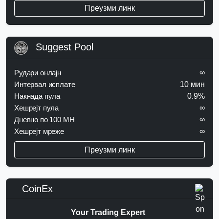
Преузми линк
Suggest Pool
Рудари онлајн
∞
Интервал исплате
10 мин
Накнада пула
0.9%
Хешрејт пула
∞
Дневно по 100 MH
∞
Хешрејт мреже
∞
Преузми линк
CoinEx
Your Trading Expert