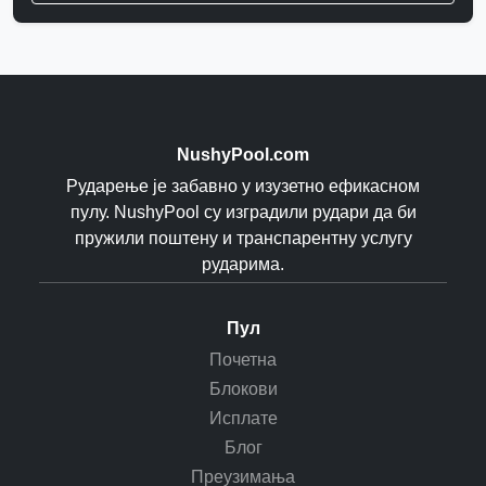
NushyPool.com
Рударење је забавно у изузетно ефикасном
пулу. NushyPool су изградили рудари да би
пружили поштену и транспарентну услугу
рударима.
Пул
Почетна
Блокови
Исплате
Блог
Преузимања