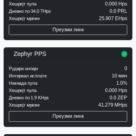
Хешрејт пула
0.000 Hps
Дневно по 34.0 THps
0.0 PRL
Хешрејт мреже
25.907 EHps
Преузми линк
Zephyr PPS
Рудари онлајн
0
Интервал исплате
10 мин
Накнада пула
1.0%
Хешрејт пула
0.000 Hps
Дневно по 1.9 KHps
0.0 ZEP
Хешрејт мреже
41.279 MHps
Преузми линк