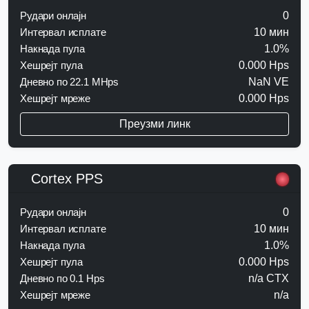
Рудари онлајн
0
Интервал исплате
10 мин
Накнада пула
1.0%
Хешрејт пула
0.000 Hps
Дневно по 22.1 MHps
NaN VE
Хешрејт мреже
0.000 Hps
Преузми линк
Cortex PPS
Рудари онлајн
0
Интервал исплате
10 мин
Накнада пула
1.0%
Хешрејт пула
0.000 Hps
Дневно по 0.1 Hps
n/a CTX
Хешрејт мреже
n/a