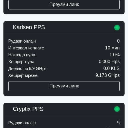
Преузми линк
Karlsen PPS
Рудари онлајн
0
Интервал исплате
10 мин
Накнада пула
1.0%
Хешрејт пула
0.000 Hps
Дневно по 6.9 GHps
0.0 KLS
Хешрејт мреже
9.173 GHps
Преузми линк
Cryptix PPS
Рудари онлајн
5