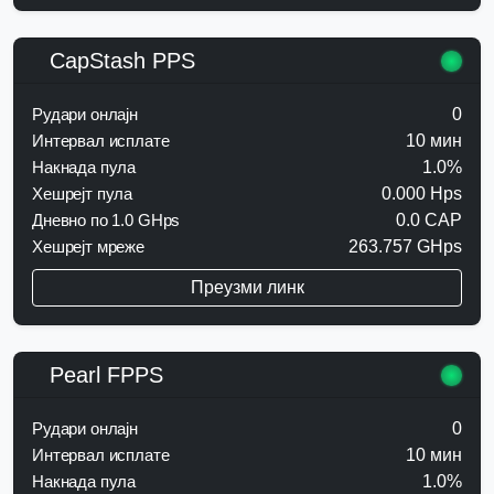
CapStash PPS
Рудари онлајн
0
Интервал исплате
10 мин
Накнада пула
1.0%
Хешрејт пула
0.000 Hps
Дневно по 1.0 GHps
0.0 CAP
Хешрејт мреже
263.757 GHps
Преузми линк
Pearl FPPS
Рудари онлајн
0
Интервал исплате
10 мин
Накнада пула
1.0%