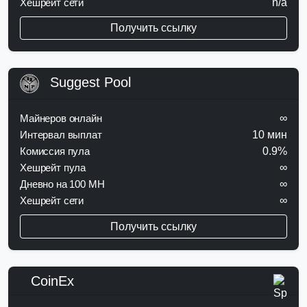
Хешрейт сети
n/a
Получить ссылку
Suggest Pool
Майнеров онлайн
∞
Интервал выплат
10 мин
Комиссия пула
0.9%
Хешрейт пула
∞
Дневно на 100 MH
∞
Хешрейт сети
∞
Получить ссылку
CoinEx